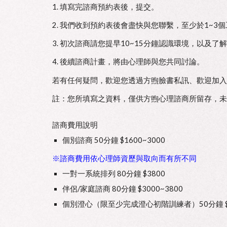
1. 填寫完諮商預約表後，提交。
2. 我們收到預約表後會盡快與您聯繫，至少於1~
3. 初次諮商請您提早10~15分鐘認識環境，以及了
4. 後續諮商計畫，將由心理師與您共同討論。
若有任何疑問，歡迎您透過方煦臉書私訊、歡迎加入
註：您所填寫之資料，僅供方煦心理諮商所留存，未
諮商費用說明
個別諮商 50分鐘 $1600~3000
※諮商費用依心理師資歷與取向而有所不同
一對一系統排列 80分鐘 $3800
伴侶/家庭諮商 80分鐘 $3000~3800
個別澄心（限至少完成澄心初階訓練者）50分鐘 $