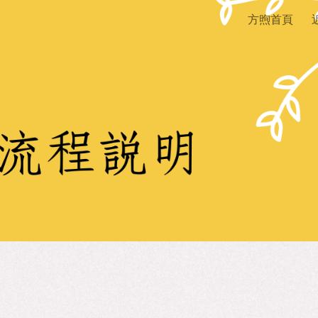
方煦首頁
ip to main content
Skip to navigat