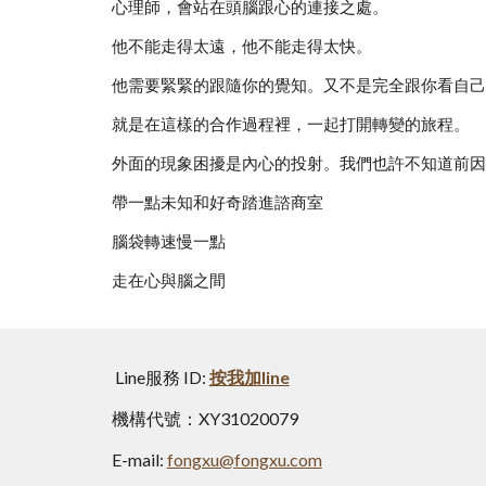
心理師，會站在頭腦跟心的連接之處。
他不能走得太遠，他不能走得太快。
他需要緊緊的跟隨你的覺知。又不是完全跟你看自己
就是在這樣的合作過程裡，一起打開轉變的旅程。
外面的現象困擾是內心的投射。我們也許不知道前因
帶一點未知和好奇踏進諮商室
腦袋轉速慢一點
走在心與腦之間
Line服務 ID:
按我加line
機構代號：XY31020079
E-mail:
fongxu@fongxu.com