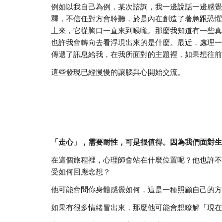
例如以我自己為例，某次諮詢，我一邊說話一邊感覺
釋，不信任對方會聆聽，於是內在創造了著急跟恐懼
上來，它從胸口一直來到喉嚨。那麼我知道有一些真
也許我會轉向去看浮現出來的是什麼。最近，處理一
傳遞了訊息給我，在我所面對的主題裡，如果想往前
這些發現已經慢慢的讓腦與心開始交流。
「走心」，需要耐性，可是很值得。因為我們面對生
在這個旅程裡，心理師會站在什麼位置呢？他也許不
受如何回應念想？
他可能會問你身體感覺如何，這是一種照顧自己的方
如果有很多情緒冒出來，那麼他可能會想瞭解「現在