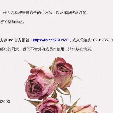
3個工作天內為您安排適合的心理師，以及確認諮商時間。
解您的諮商權益。
https://lin.ee/jxSDdyU
，或來電洽詢: 02-898
方煦line 官方帳號：
經您的同意，我們不會外流或另作他用，請您放心填寫。
2000