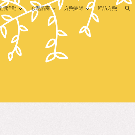
近期活動
心理諮商
方煦團隊
拜訪方煦
ion