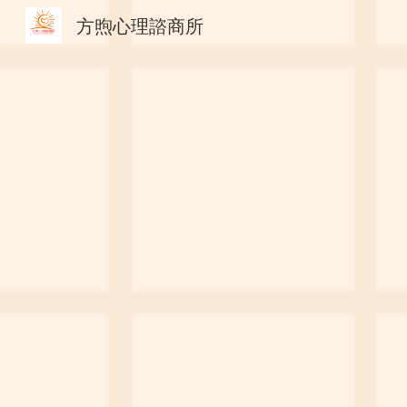
方煦心理諮商所
Sk