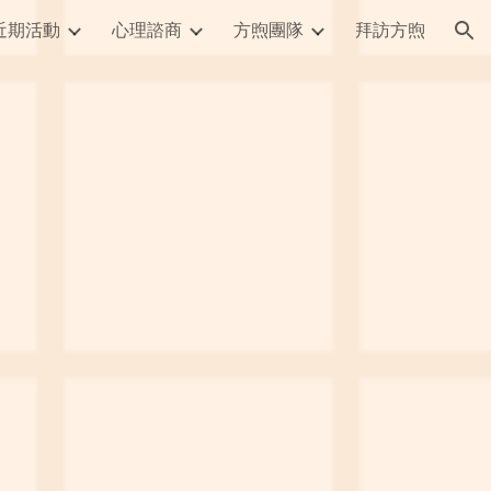
近期活動
心理諮商
方煦團隊
拜訪方煦
ion