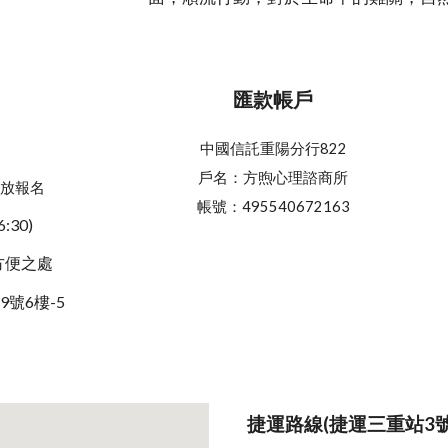
匯款帳戶
中國信託重陽分行822
戶名：方煦心理諮商所
場開放報名
帳號：495540672163
:30
)
方便之處
號6樓-5
捷運路線(捷運三重站3