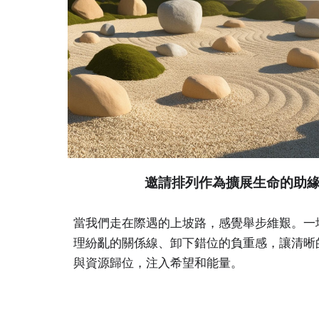
邀請排列作為擴展生命的助
當我們走在際遇的上坡路，感覺舉步維艱。一
理紛亂的關係線、卸下錯位的負重感，讓清晰
與資源歸位，注入希望和能量。