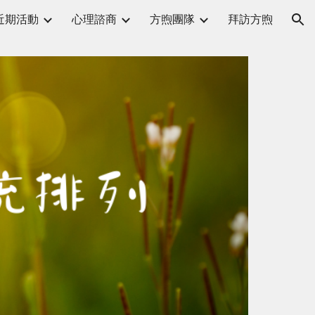
近期活動
心理諮商
方煦團隊
拜訪方煦
ion