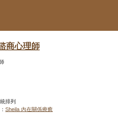
諮商心理師
師
導
系統排列
專：
Sheila 內在關係療癒