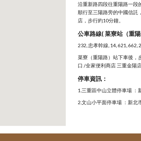
沿重新路四段往重陽路一段
順行至三陽路旁的中國信託
店，步行約10分鐘。
公車路線( 菜寮站（重
232, 忠孝幹線, 14, 621, 662, 2
菜寮（重陽路）站下車後，步
口 /全家便利商店 三重金陽店
停車資訊：
1.三重區中山立體停車場 
2.文山小平面停車場 ：新北市