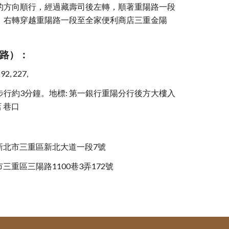
的方向順行，經過藏壽司後左轉，順著重陽路一段
，右轉穿越重陽路一段至全家便利商店三重金陽
陽路）：
92, 227,
行約3分鐘。地標: 第一銀行重陽分行後方大樓入
 巷口
：新北市三重區新北大道一段7號
三重區三陽路1100巷3弄172號