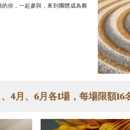
鳴的你，一起參與，來到團體成為夥
月、4月、
6
月各1場，每場限額16