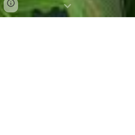
＊你或許很想跟自己好好在一起，然而困
擾於各門派有各種不同的步驟，不知道如
何開始...
＊你是否也很願意進行正念和冥想，卻苦
惱於腦袋思緒奔騰不斷...
＊當你知道有好多情緒和情感堆疊在身體
裡，除了休閒和轉移之外，你願意陪伴它
們、傾聽內心嗎？
澄心聚焦(Focusing)是身心整合與內
在工作的方法。目前階段性訓練課程，是
簡德林的學生Ann Weiser Cornell在簡德