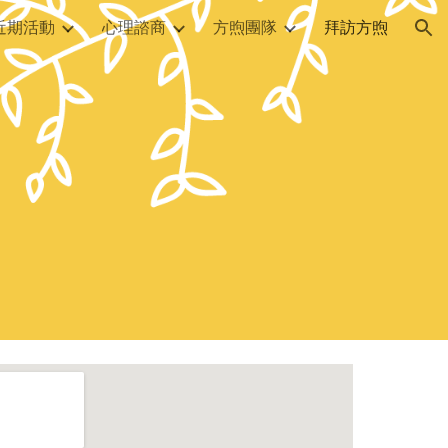
近期活動
心理諮商
方煦團隊
拜訪方煦
ion