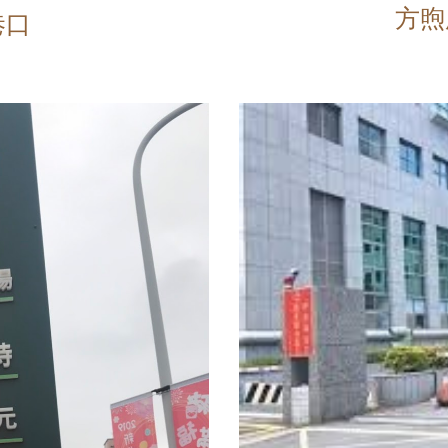
方煦
巷口