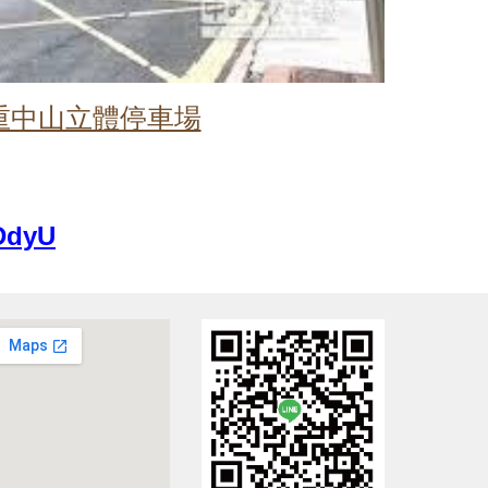
重中山立體停車場
SDdyU