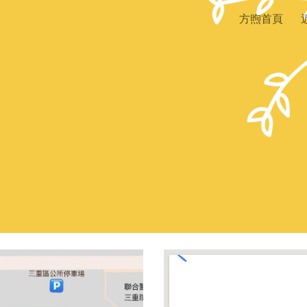
方煦首頁
ip to main content
Skip to navigat